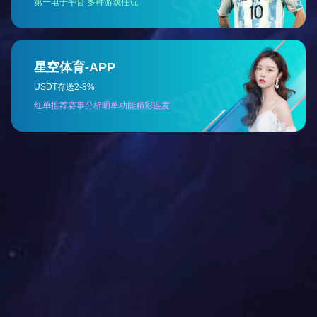
2200-2
ZY920009 18 D型
相关产品