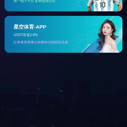
质量体系
销售网络
新闻中心
人才招聘
九游（中
国）