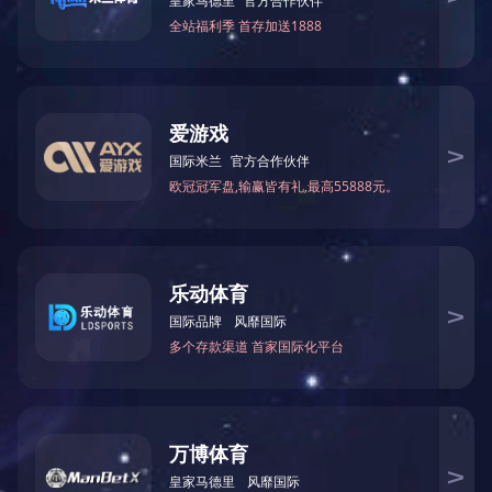
团核心板块之一，承担着上市公司的九游网页版·官方版在线入口业务，
郑煤机如今拥有10个生产、研发、销售基地，分布在全球4个国家，
平台。先后荣获“国家技术创新示范企业”“中国煤炭企业50强”“制造业单
郑煤机主要业务为煤炭综采工作面成套装备、各类辅助作业减人、
了国家多项煤矿综采装备重点项目的研制开发，引领了中国煤矿综采装
大煤业集团，并先后出口到美国、澳大利亚、土耳其、印度、越南、印尼
中国第一台液压支架、世界支护高度最高、工作阻力最大的10米液
液压支架、智能化工作面和成套综采装备市场占有率均稳居行业第一。
郑煤机拥有系统完整的智能成套综采装备制造能力，从设计到交付
应及时、服务优质、网络完善的成套化服务体系，为用户提供及时、专
吨煤成本最低，产品性价比最优。
近年来，郑煤机立足行业转型升级实际，积极培育壮大新质生产力，
略，建成了全球煤机行业首座灯塔工厂。并且，持续利用智能、高端、
营商转型，可真正为全球煤炭客户提供一站式的产品和服务。