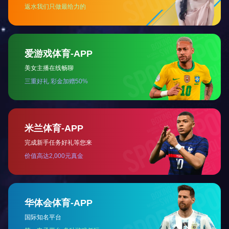
发展历程
成套案例
© 2021 Zhengzhou Coal Mining Machinery (Group)
Co., Ltd All Rights Reserved
豫ICP备17035316号-4
产品案例
智能制造
研发体系