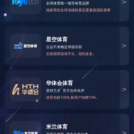
郑煤机已经成为全
郑州九游网页版·官方版在线入口集团有限责任公司（以下简称“郑